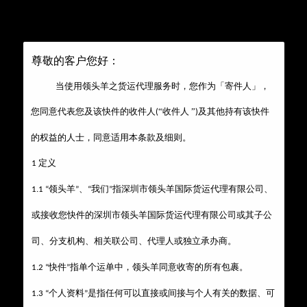
尊敬的客户您好：
当使用领头羊之货运代理服务时，您作为「寄件
人」，
您同意代表您及该快件的收件人
“收
件人
”
及其他持有该快件
(
)
追踪
的权益的人士，同意适用本条款及细则。
集运功能
1 定义
领头羊
深圳市领头羊国际货运代理
1.1 “
”、“我们”指
有限公司、
深圳市领头羊国际货运代理
或接收您快件的
有限公司或其子公
会员中心
集运服务
申请打包
我要查件
司、分支机构、相关联公司、代理人或独立承办商。
领头羊
1.2 “快件”指单个运单中，
同意收寄的所有包裹。
1.3 “个人资料”是指任何可以直接或间接与个人有关的数据、可
运费预估
自提点
淘宝客服
新闻公告