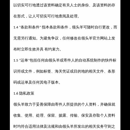
以切实可行地透过该资料确定有关人士的身份、及该资料的存
在形式，让人可切实可行地查阅及处理。
领头羊
1.4 “条款和条件” 指本条款和条件，
可随时自行更改，而
领头羊
无需另行通知。为避免争议，任何修改在
官方网站上发
布时立即生效并具 有约束力。
领头羊
1.5 “运单”包括任何由
或寄件人的自动系统制作的快件标
识符或文件，例如标签、海关凭证或目的地的相关文件、条形
码或运单及任何其电子版本。
今日热门
1.6
隐私政策
领头羊
致力于妥善保障由寄件人所提供的个人资料，并确保就
行业资讯
收集、使用、处理、保留、披露、传输、保安及存取个人资料
1
领头羊
如何使用集运服...
时均符合适用法律及法规和由
所发出的相关实务守则之
2023-07-15